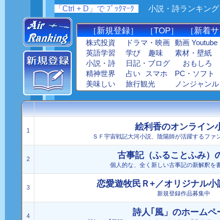
「Ctrl + D」で ﾌﾞｯｸﾏｰｸ
_
小説・詩ランキング : ｴﾝﾀﾒ
新規登録
TOP
新着サ
［
］ ［
］ ［
株式投資
ドラマ・映画
動画 Youtube
英語学習
学び
趣味
素材・壁紙
小説・詩
日記・ブログ
おもしろ
精神世界
占い
スマホ
PC・ソフト
美味しい
旅行観光
ノンジャンル
絵利香のオンライン
1
ＳＦ宇宙戦記大河小説、陰陽師が活躍するファ
古事記（ふることふみ）
2
個人的な、全く新しい古事記の新解釈を
恋愛遊牧民Ｒ+／オリジナル小
3
新規登録作品募集中
詩人｢風」のホームペ
4