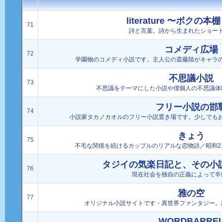
literature 〜ボクの
71
詩と言葉。詩から生まれたショー
コメディ広場
72
学園物のコメディ小説です。主人公の斎藤陸がキャラ
不思議小説
73
不思議をテーマにした小説や僕個人の不思議体
フリー小説の邯
74
小説家タカノカオルのフリー小説置き場です。少しでも
きょう
75
不毛な関係を続けるカップルのリアルな恋物語／昭和2
タジイの気楽日記と、その小
76
現在社会を独自の正義によって辛
雅の空
77
オリジナル小説サイトです・異世界ファンタジー。
WORDBARRE