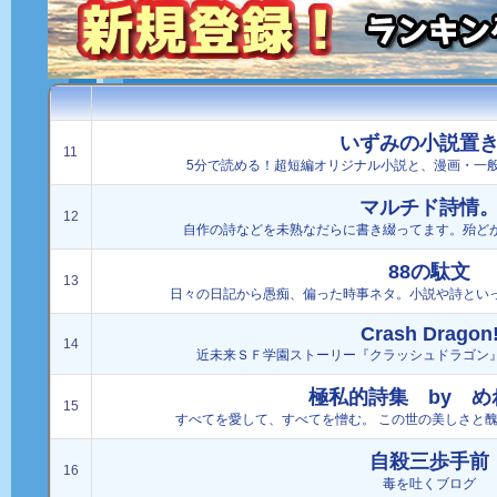
いずみの小説置
11
5分で読める！超短編オリジナル小説と、漫画・一
マルチド詩情
12
自作の詩などを未熟なだらに書き綴ってます。殆ど
88の駄文
13
日々の日記から愚痴、偏った時事ネタ。小説や詩とい
Crash Dragon
14
近未来ＳＦ学園ストーリー『クラッシュドラゴン
極私的詩集 by め
15
すべてを愛して、すべてを憎む。 この世の美しさと
自殺三歩手前
16
毒を吐くブログ