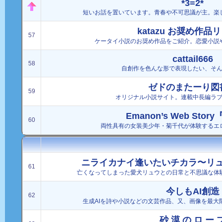
*3=2*
短いお話を置いています。青春や不可思議が主。楽
katazu お奨め作品
57
ケータイ小説のお奨め作品をご紹介。恋愛小説
cattail666
58
自創作を色んな形で表現したい、そ
ゼドのまたーり図
59
オリジナル小説サイト。連載中長編ラ
Emanon’s Web Sto
60
両性具有の女装美少年・菊千代が体験するエ
ニライカナイ逢いたいチカラ〜リ
61
亡くなってしまった愛犬リュウとの日常と不思議な体
今しもAI創造
62
生成AIを詩や小説などの文芸作品、又、画像を最大
砂 漠 の ロ ー 