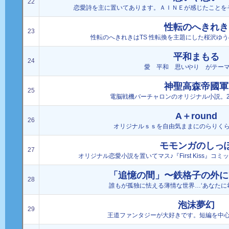
22
恋愛詩を主に置いてあります。ＡＩＮＥが感じたことを
性転のへきれき
23
性転のへきれきはTS 性転換を主題にした桜沢ゆ
平和まもる
24
愛 平和 思いやり がテー
神聖高森帝國軍
25
電脳戦機バーチャロンのオリジナル小説。201
A＋round
26
オリジナルｓｓを自由気ままにのらりく
モモンガのしっ
27
オリジナル恋愛小説を置いてマス♪『First Kiss』
「追憶の間」〜鉄格子の外に
28
誰もが孤独に怯える薄情な世界…‘あなたに
泡沫夢幻
29
王道ファンタジーが大好きです。短編を中