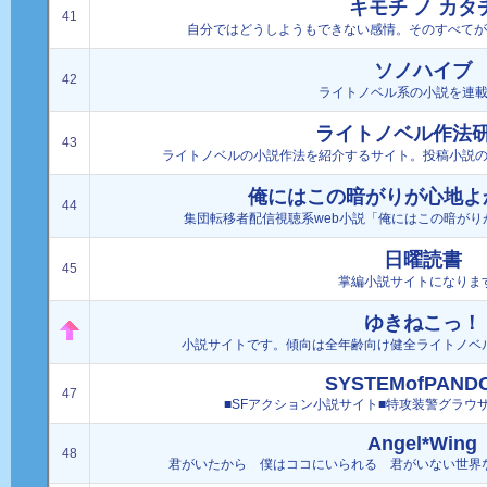
キモチ ノ カタ
41
自分ではどうしようもできない感情。そのすべてが、
ソノハイブ
42
ライトノベル系の小説を連
ライトノベル作法
43
ライトノベルの小説作法を紹介するサイト。投稿小説
俺にはこの暗がりが心地よか
44
集団転移者配信視聴系web小説「俺にはこの暗がりが
日曜読書
45
掌編小説サイトになりま
ゆきねこっ！
小説サイトです。傾向は全年齢向け健全ライトノベ
SYSTEMofPAND
47
■SFアクション小説サイト■特攻装警グラウ
Angel*Wing
48
君がいたから 僕はココにいられる 君がいない世界