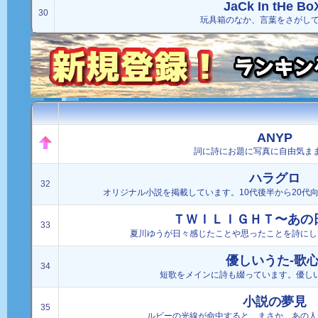
JaCk In tHe Bo
30
玩具箱のなか、言葉をさがし
ANYP
詞に詩にお題に写真に自由気ま
ハラグロ
32
オリジナル小説を掲載しています。10代後半から20代
ＴＷＩＬＩＧＨＴ〜あの
33
夏川ゆうが日々感じたことや思ったことを詩にし
優しいうた-歌心
34
短歌をメインに詩も綴っています。優し
小説の夢見
35
ルビーの光線が命中すると、まさか、あの人