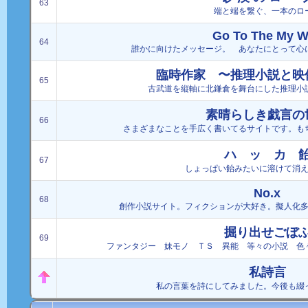
63
端と端を繋ぐ、一本のロ
Go To The My 
64
誰かに向けたメッセージ。 あなたにとって心
臨時作家 〜推理小説と映
65
古武道を縦軸に北鎌倉を舞台にした推理小
素晴らしき戯言の
66
さまざまなことを手広く書いてるサイトです。も
ハ ッ カ 
67
しょっぱい飴みたいに溶けて消
No.x
68
創作小説サイト。フィクションが大好き。擬人化
掘り出せごぼ
69
ファンタジー 妹モノ ＴＳ 異能 等々の小説 色
私詩言
私の言葉を詩にしてみました。今後も綴