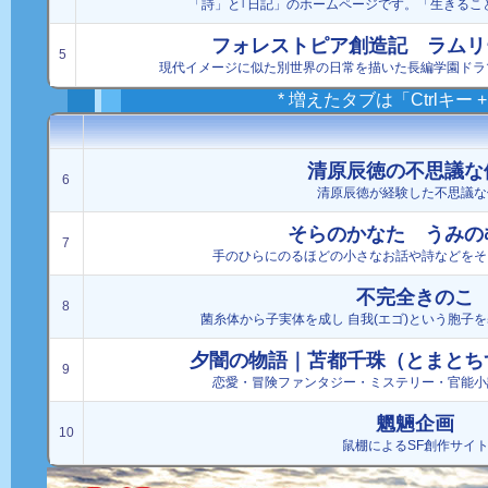
「詩」と｢日記」のホームページです。「生きるこ
フォレストピア創造記 ラムリ
5
現代イメージに似た別世界の日常を描いた長編学園ドラ
* 増えたタブは「Ctrlキー
清原辰徳の不思議な
6
清原辰徳が経験した不思議な
そらのかなた うみの
7
手のひらにのるほどの小さなお話や詩などをそ
不完全きのこ
8
菌糸体から子実体を成し 自我(エゴ)という胞子
夕闇の物語｜苫都千珠（とまとち
9
恋愛・冒険ファンタジー・ミステリー・官能小
魍魎企画
10
鼠棚によるSF創作サイ