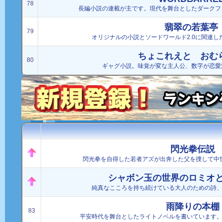
78
長編小説の連載が主です。現代を舞台としたダークフ
翡翠の若葉亭
79
オリジナルの小説とソードワールド2.0に関連
ちょこれえと おむ
80
ギャグ小説。味覚が変な主人公、数字が恋愛
閃光拳伝説
閃光拳を自得した若者アズが出奔した父を捜して中
シャボン玉の世界のロミオ
純真なこころを持ち続けている大人のための詩
雨降りの本棚
83
平安時代を舞台としたライトノベルを書いています