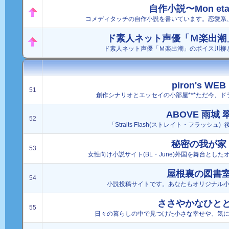
自作小説〜Mon eta
コメディタッチの自作小説を書いています。恋愛系
ド素人ネット声優「Ｍ楽出潮
ド素人ネット声優「Ｍ楽出潮」のボイス川柳
piron's WEB
51
創作シナリオとエッセイの小部屋***ただ今、ド
ABOVE 雨城 
52
「Straits Flash(ストレイト・フラッシュ)
秘密の我が家
53
女性向け小説サイト(BL・June)外国を舞台とし
屋根裏の図書
54
小説投稿サイトです。あなたもオリジナル
ささやかなひと
55
日々の暮らしの中で見つけた小さな幸せや、気