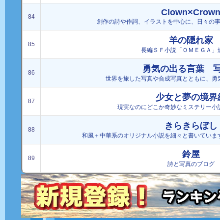
Clown×Crow
84
創作の詩や作詞、イラストを中心に、日々の事をつ
羊の隠れ家
85
長編ＳＦ小説「ＯＭＥＧＡ」
勇気の出る言葉 
86
世界を旅した写真や合成写真とともに、勇
少女と夢の境界
87
現実なのにどこか奇妙なミステリー小
きらきらぼし
88
和風＋中華系のオリジナル小説を細々と書いていま
鈴屋
89
詩と写真のブログ