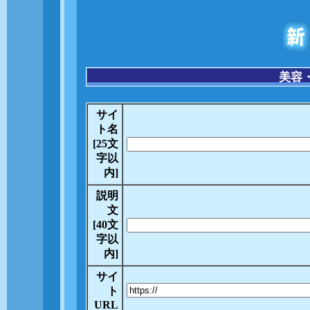
サイ
ト名
[25文
字以
内]
説明
文
[40文
字以
内]
サイ
ト
URL