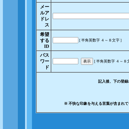
メー
ルア
ドレ
ス
希望
する
[ 半角英数字 ４～８文字 ]
ID
パス
ワー
表示
[ 半角英数字 ４～
ド
記入後、下の登録
※ 不快な印象を与える言葉が含まれ