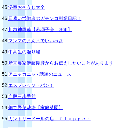
45
浴室おそうじ大全
46
日雇い労働者のガチンコ副業日記！
47
川越神輿連【若獅子会 ほ組】
48
マンマのまんまでいいべさ
49
中高生の溜り場
50
産直農家伊藤慶彦からお伝えしたいことがあります!
51
アニャカニャ - 話題のニュース
52
エスプレッソ・バン！
53
自殺三歩手前
54
畑で野菜栽培【家庭菜園】
55
カントリードールの店 ｆｌａｐｐｅｒ