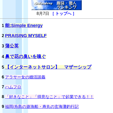
8月7日
［ トップへ ］
能:Simple Energy
1
PRAISING MYSELF
2
蒲公英
3
鼻で花の臭いを嗅ぐ
4
【インターネットサロン】 マザーシップ
5
6
アラサー女の婚活談義
7
ハムフロ
8
「好きなこと」「得意なこと」で起業できる！！
9
福岡/糸島の遊漁船・寿丸の玄海灘釣行記