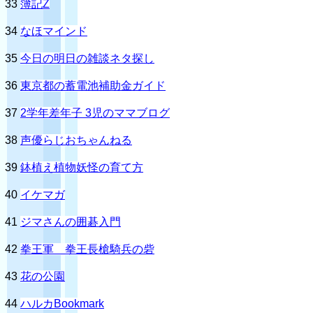
33
簿記Z
34
なほマインド
35
今日の明日の雑談ネタ探し
36
東京都の蓄電池補助金ガイド
37
2学年差年子 3児のママブログ
38
声優らじおちゃんねる
39
鉢植え植物妖怪の育て方
40
イケマガ
41
ジマさんの囲碁入門
42
拳王軍 拳王長槍騎兵の砦
43
花の公園
44
ハルカBookmark