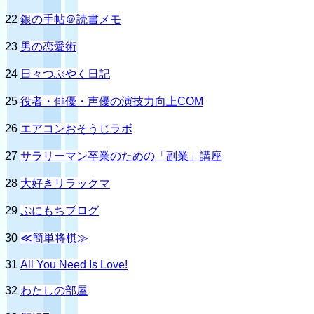
22
銀の手帖＠読書メモ
23
男の恋愛術
24
日々つぶやく日記
25
役者・俳優・声優の演技力向上COM
26
エアコンおそうじラボ
27
サラリーマン卒業のための「副業」講座
28
大好きリラックマ
29
ぷにもちブログ
30
≪簡単将棋≫
31
All You Need Is Love!
32
わたしの部屋