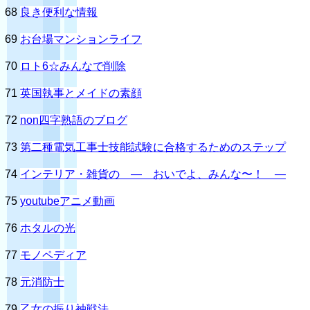
68
良き便利な情報
69
お台場マンションライフ
70
ロト6☆みんなで削除
71
英国執事とメイドの素顔
72
non四字熟語のブログ
73
第二種電気工事士技能試験に合格するためのステップ
74
インテリア・雑貨の ― おいでよ、みんな〜！ ―
75
youtubeアニメ動画
76
ホタルの光
77
モノペディア
78
元消防士
79
乙女の振り袖戦法