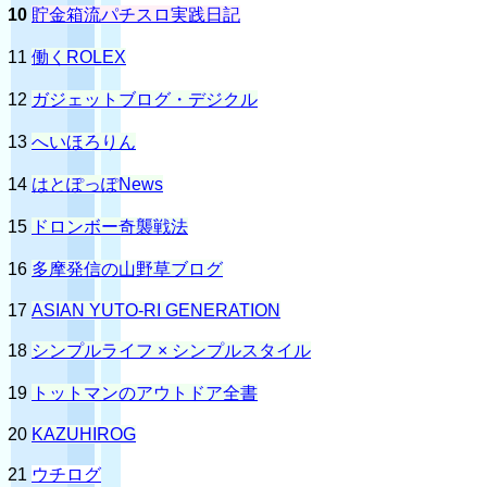
10
貯金箱流パチスロ実践日記
11
働くROLEX
12
ガジェットブログ・デジクル
13
へいほろりん
14
はとぽっぽNews
15
ドロンボー奇襲戦法
16
多摩発信の山野草ブログ
17
ASIAN YUTO-RI GENERATION
18
シンプルライフ × シンプルスタイル
19
トットマンのアウトドア全書
20
KAZUHIROG
21
ウチログ