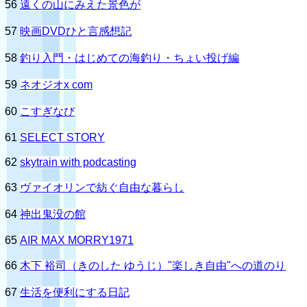
56
遠くの山にみえた景色が
57
映画DVDひと言感想記
58
釣り入門・はじめての海釣り・ちょい投げ編
59
ネオジオx com
60
こすぎなび
61
SELECT STORY
62
skytrain with podcasting
63
ヴァイオリンで紡ぐ自由な暮らし
64
神出鬼没の館
65
AIR MAX MORRY1971
66
木下 裕司（きのした ゆうじ）"楽しき自由"への道のり
67
生活を便利にする日記