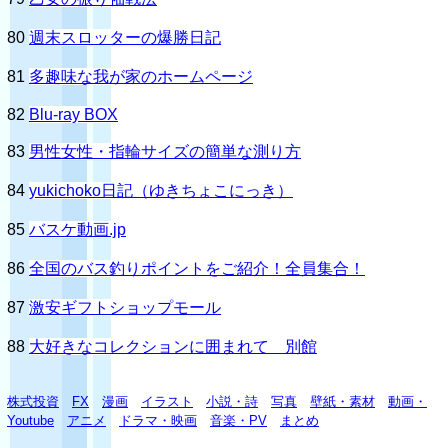
80
週末スロッターの爆勝日記
81
多趣味な我が家のホームページ
82
Blu-ray BOX
83
男性女性・指輪サイズの簡単な測り方
84
yukichoko日記（ゆきちょこにっき）
85
バスケ動画.jp
86
全国のバス釣りポイントをご紹介！全員集合！
87
激安ギフトショップモール
88
大好きなコレクションに囲まれて 別館
株式投資
FX
漫画
イラスト
小説・詩
写真
壁紙・素材
動画・
Youtube
アニメ
ドラマ・映画
音楽・PV
まとめ