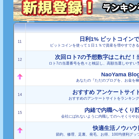
日利1% ビットコイン
11
ビットコインを使って１日１％で資産を増やすでき
次回ロト7の予想数字はこれだ！
12
ロト7の当選番号を色々と検証し、高額当選しやすい
NaoYama Blo
あなたの『ただのブログを、お金を
おすすめ アンケートサイ
14
おすすめのアンケートサイトをランキン
内緒で内職へそくり
15
会社にばれないように内職してのへそくりや
快適生活ノウハウ
節約、修理、足裏、発毛、お得、100均便利グッ