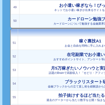
お小遣い稼ぎなら！び
49
ネットでお小遣い稼ぎが出来るサイトを
カードローン勉強
50
カードローンについて勉強する金融業界
稼ぐ裏技A1
51
お金と自由を同時に手に入れま
在宅副業でお小遣い
52
おすすめポイントサイト、アンケート等
月5万稼ぎたいノウハウと実
53
話題のBrainで高額収入！「せどり・アフ
ブラックリスタート
54
金融ブラックからの立て直し術を経験談から
拍子抜けするほど当たる
55
過去のデーターから当たり数字を公開！悩ま