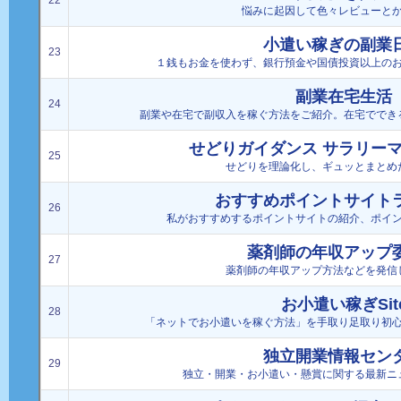
22
悩みに起因して色々レビューと
小遣い稼ぎの副業
23
１銭もお金を使わず、銀行預金や国債投資以上の
副業在宅生活
24
副業や在宅で副収入を稼ぐ方法をご紹介。在宅ででき
せどりガイダンス サラリー
25
せどりを理論化し、ギュッとまとめ
おすすめポイントサイト
26
私がおすすめするポイントサイトの紹介、ポイ
薬剤師の年収アップ
27
薬剤師の年収アップ方法などを発信
お小遣い稼ぎSit
28
「ネットでお小遣いを稼ぐ方法」を手取り足取り初
独立開業情報セン
29
独立・開業・お小遣い・懸賞に関する最新ニ