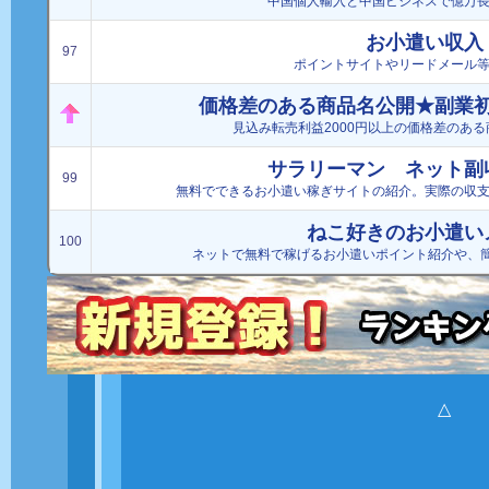
中国個人輸入と中国ビジネスで億万
お小遣い収入
97
ポイントサイトやリードメール
価格差のある商品名公開★副業
見込み転売利益2000円以上の価格差のあ
サラリーマン ネット副
99
無料でできるお小遣い稼ぎサイトの紹介。実際の収
ねこ好きのお小遣い
100
ネットで無料で稼げるお小遣いポイント紹介や、
△