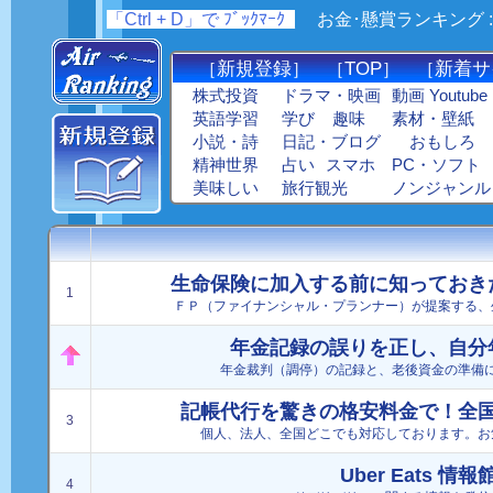
「Ctrl + D」で ﾌﾞｯｸﾏｰｸ
_
お金･懸賞ランキング :
新規登録
TOP
新着サ
［
］ ［
］ ［
株式投資
ドラマ・映画
動画 Youtube
英語学習
学び
趣味
素材・壁紙
小説・詩
日記・ブログ
おもしろ
精神世界
占い
スマホ
PC・ソフト
美味しい
旅行観光
ノンジャンル
生命保険に加入する前に知っておき
1
ＦＰ（ファイナンシャル・プランナー）が提案する、
年金記録の誤りを正し、自分
年金裁判（調停）の記録と、老後資金の準備
記帳代行を驚きの格安料金で！全
3
個人、法人、全国どこでも対応しております。お
Uber Eats 情報
4