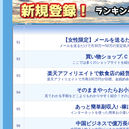
【女性限定】メールを送る
91
メールを送るだけで月30万〜50万の安定収
買い物ショップ.Ｃ
92
ここでは多くのショップサイトを紹
楽天アフィリエイトで飲食店の経
93
楽天アフィリエイトで月商100万円が目標。金銭的
そのままやったらお小遣
94
見てわかる手順をどこよりもわかりやすく紹介！その
あっと簡単副収入! -稼
95
インターネットを使った簡単お小遣
中国ビジネスで億万長
96