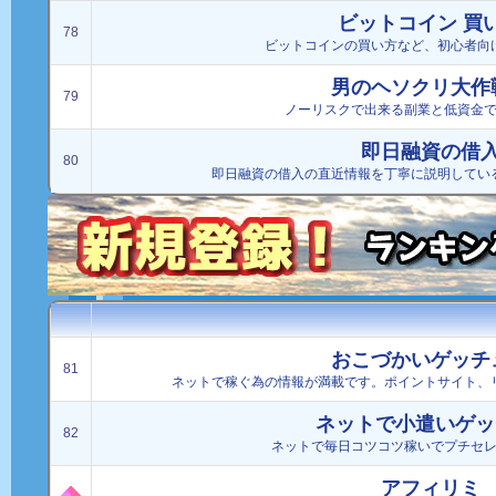
ビットコイン 買
78
ビットコインの買い方など、初心者向
男のヘソクリ大作
79
ノーリスクで出来る副業と低資金
即日融資の借
80
即日融資の借入の直近情報を丁寧に説明してい
おこづかいゲッチ
81
ネットで稼ぐ為の情報が満載です。ポイントサイト、
ネットで小遣いゲッ
82
ネットで毎日コツコツ稼いでプチセ
アフィリミ