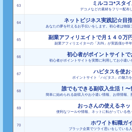
ミルココ*スタイ
63
デコメなどの素材をフリー配布し
ネットビジネス実践記☆目指
64
あなたの夢を叶えるお手伝いをします。初心者は物販
副業アフィリエイトで月１４０万
65
副業アフィリエイターの「JUN」が実践僅か半
初心者がポイントサイトで
66
初心者がポイントサイトを実際に利用してお小遣い
ハピタスを使お
67
ポイントサイト「ハピタス」の魅力
誰でもできる副収入生活！〜
68
簡単に始められる副収入やお小遣い情報、お得情報、
おっさんの使えるネッ
69
便利なツールや情報、ネットに転がっている色
ホワイト転職ガ
70
ブラック企業でツライ思いをしている