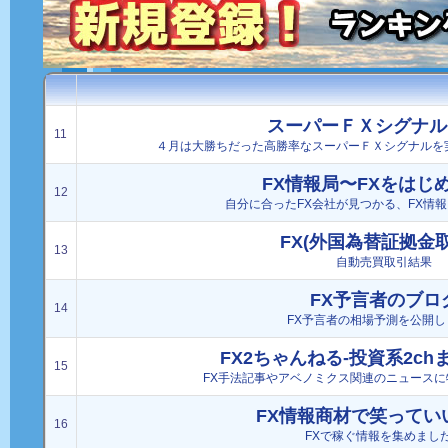
スーパーＦＸシグナル
11
４月は大勝ちだった高勝率なスーパーＦＸシグナルを実践
FX情報局〜FXをはじ
12
自分に合ったFX会社が見つかる、FX情
FX(外国為替証拠金
13
自動売買取引結果
FX予言者のブロ
14
FX予言者の相場予測を公開し
FX2ちゃんねる-投資系2ch
15
FX手法記事やアベノミクス関連のニュース
FX情報商材で笑ってい
16
FXで稼ぐ情報を集めまし