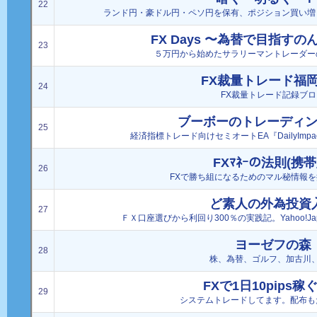
22
ランド円・豪ドル円・ペソ円を保有、ポジション買い増
FX Days 〜為替で目指す
23
５万円から始めたサラリーマントレーダー
FX裁量トレード福
24
FX裁量トレード記録ブロ
ブーボーのトレーディ
25
経済指標トレード向けセミオートEA『DailyImp
FXﾏﾈｰの法則(携帯
26
FXで勝ち組になるためのマル秘情報
ど素人の外為投資
27
ＦＸ口座選びから利回り300％の実践記。Yahoo!J
ヨーゼフの森
28
株、為替、ゴルフ、加古川
FXで1日10pips稼
29
システムトレードしてます。配布も