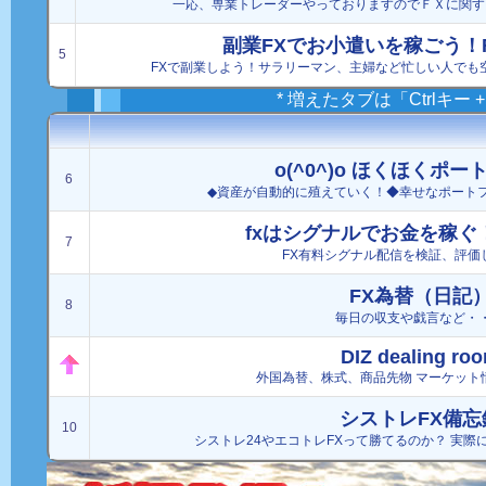
一応、専業トレーダーやっておりますのでＦＸに関す
副業FXでお小遣いを稼ごう！
5
FXで副業しよう！サラリーマン、主婦など忙しい人でも
* 増えたタブは「Ctrlキー
o(^0^)o ほくほくポ
6
◆資産が自動的に殖えていく！◆幸せなポート
fxはシグナルでお金を稼ぐ
7
FX有料シグナル配信を検証、評価
FX為替（日記
8
毎日の収支や戯言など・
DIZ dealing ro
外国為替、株式、商品先物 マーケット
シストレFX備忘
10
シストレ24やエコトレFXって勝てるのか？ 実