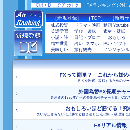
「Ctrl + D」で ﾌﾞｯｸﾏｰｸ
_
FXランキング : 外国
新規登録
TOP
新着サ
［
］ ［
］ ［
株式投資
ドラマ・映画
動画 Youtube
英語学習
学び
趣味
素材・壁紙
小説・詩
日記・ブログ
おもしろ
精神世界
占い
スマホ
PC・ソフト
美味しい
旅行観光
ノンジャンル
FXって簡単？ これから始め
1
ＦＸを理解、攻略するためのツー
外国為替FX長期チャ
2
各通貨の1980年からの長期為替チャート集。CS
おもしろいほど勝てる！究
3
笑いが止まらないほど勝てる投資法とは 心理術・壁理論に
FXリアル情報
4