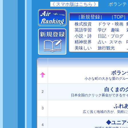
《 スマホ版はこちら 》
ボランティア
新規登録
TOP
［
］ ［
］
株式投資
ドラマ・映画
英語学習
学び
趣味
小説・詩
日記・ブログ
精神世界
占い
スマホ
美味しい
旅行観光
ボラン
小さな町の大きな愛のグル
白くまのク
2
日本全国のクリック募金ができるサ
ふれ
3
広く浅く地域の方が、気軽に
◆ユニア
4