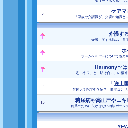
地球を本気で救うに
ケアマネ
5
『家族や介護職が、介護の知識と
介護す
介護に関する悩み、疑
ホ
ホームヘルパーについて魅力
Harmony
「思いやり」と「助け合い」の精神
「途上
9
英国大学院開発学留学 開発コンサ
糖尿病や高血圧やニキ
10
創薬のために欠かせない治験ボラン
YFW