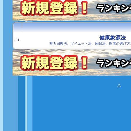
健康象源法
11
視力回復法、ダイエット法、睡眠法、医者の選び方
△