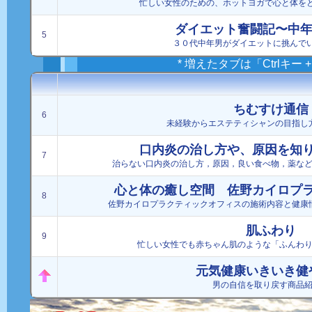
忙しい女性のための、ホットヨガで心と体を
ダイエット奮闘記〜中
5
３０代中年男がダイエットに挑んで
* 増えたタブは「Ctrlキー
ちむすけ通信
6
未経験からエステティシャンの目指し
口内炎の治し方や、原因を知
7
治らない口内炎の治し方，原因，良い食べ物，薬な
心と体の癒し空間 佐野カイロプ
8
佐野カイロプラクティックオフィスの施術内容と健康
肌ふわり
9
忙しい女性でも赤ちゃん肌のような「ふんわ
元気健康いきいき健
男の自信を取り戻す商品