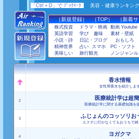
「Ctrl + D」で ﾌﾞｯｸﾏｰｸ
_
美容・健康ランキング : 
新規登録
TOP
新着サ
［
］ ［
］ ［
株式投資
ドラマ・映画
動画 Youtube
英語学習
学び
趣味
素材・壁紙
小説・詩
日記・ブログ
おもしろ
精神世界
占い
スマホ
PC・ソフト
美味しい
旅行観光
ノンジャンル
香水情報
女性用香水を紹介しま
医療統計学は超
2
医療統計学に関する基礎知識を
ふじょんのコッソリお
3
エステに行かなくてもおうちで綺
ヨガクマ
4