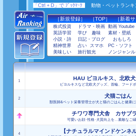
「Ctrl + D」で ﾌﾞｯｸﾏｰｸ
_
動物・ペットランキング :
新規登録
TOP
新着サ
［
］ ［
］ ［
株式投資
ドラマ・映画
動画 Youtube
英語学習
学び
趣味
素材・壁紙
小説・詩
日記・ブログ
おもしろ
精神世界
占い
スマホ
PC・ソフト
美味しい
旅行観光
ノンジャンル
HAU ビヨルキス、北欧
1
ビヨルキスなど北欧犬グッズ、首輪、フード
犬猫ごはん
2
獣医師&ペット栄養管理士が犬と猫のごはんと健康に
チワワ専門犬舎 カサブ
可愛いお顔･性格･犬質向上を…素敵なご縁
【ナチュラルマインドケンネ
4