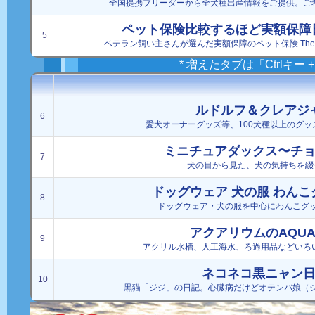
全国提携ブリーダーから全犬種出産情報をご提供。ご
ペット保険比較するほど実額保障
5
ベテラン飼い主さんが選んだ実額保障のペット保険 The
* 増えたタブは「Ctrlキー
ルドルフ＆クレアジ
6
愛犬オーナーグッズ等、100犬種以上のグ
ミニチュアダックス〜チ
7
犬の目から見た、犬の気持ちを綴
ドッグウェア 犬の服 わんこグ
8
ドッグウェア・犬の服を中心にわんこグ
アクアリウムのAQUA 
9
アクリル水槽、人工海水、ろ過用品などいろ
ネコネコ黒ニャン
10
黒猫「ジジ」の日記。心臓病だけどオテンバ娘（