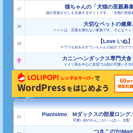
猫ちゃんの「犬猫の里親募
17
猫の里親さがしを支援するサイトです。「犬猫の里親
大切なペットの健康
18
ペットは、言葉を喋れない家族です。そんなペッ
【Love いぬ】
19
チワワも顔を出すワンちゃんの紹介ブログで
カニンヘンダックス専門犬舎
ドイツ系を中心に良質でお顔の可愛い子犬
Pianisimo Mダックスの部屋ロン
21
可愛い顔のわんこがいっぱい。交配
つきこのTriMam