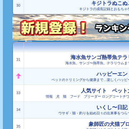
キジトラぬこぬ
30
キジトラの成長記録とおもちゃ
海水魚サンゴ熱帯魚テラ
31
海水魚、サンゴ〜熱帯魚、テラリウムま
ハッピーエン
ペットのトリミングから健康まで…楽しくハッピ
人気サイト ペット
33
情報 犬 猫 フード ブリーダー ロングコートチ
いくし〜日記
34
ウサギ・猫・釣りを始め日々の出来事をつら
象師匠の犬猫ブ
35