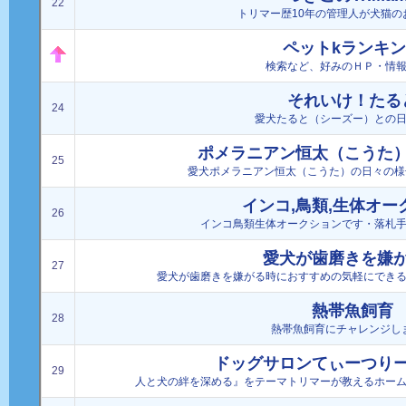
22
トリマー歴10年の管理人が犬猫の
ペットkランキ
検索など、好みのＨＰ・情
それいけ！たる
24
愛犬たると（シーズー）との
ポメラニアン恒太（こうた
25
愛犬ポメラニアン恒太（こうた）の日々の様
インコ,鳥類,生体オー
26
インコ鳥類生体オークションです・落札
愛犬が歯磨きを嫌
27
愛犬が歯磨きを嫌がる時におすすめの気軽にでき
熱帯魚飼育
28
熱帯魚飼育にチャレンジし
ドッグサロンてぃーつり
29
人と犬の絆を深める』をテーマトリマーが教えるホー