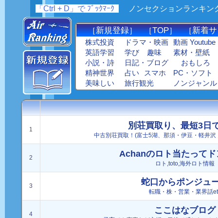
「Ctrl + D」で ﾌﾞｯｸﾏｰｸ
_
ノンセクションランキング
新規登録
TOP
新着サ
［
］ ［
］ ［
株式投資
ドラマ・映画
動画 Youtube
英語学習
学び
趣味
素材・壁紙
小説・詩
日記・ブログ
おもしろ
精神世界
占い
スマホ
PC・ソフト
美味しい
旅行観光
ノンジャンル
別荘買取り、最短3日で
1
中古別荘買取！(富士5湖、那須・伊豆・軽井沢
Achanのロト当たって
2
ロト,toto,海外ロト情報
蛇口からポンジュ
3
転職・株・営業・業界話et
ここはなブログ
4