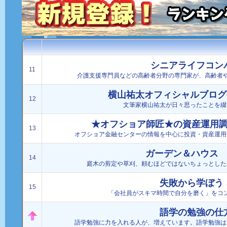
シニアライフコン
11
介護支援専門員などの高齢者分野の専門家が、高齢者や
横山祐太オフィシャルブログ-TR
12
文筆家横山祐太が日々思ったことを綴
★オフショア師匠★の資産運用
13
オフショア金融センターの情報を中心に投資・資産運用
ガーデン＆ハウス 
14
庭木の剪定や草刈、頼むほどではないちょっとした
失敗から学ぼう
15
「会社員がスキマ時間で自分を磨く」をコ
語学の勉強の仕
語学勉強に力を入れる人が、増えています。語学勉強は