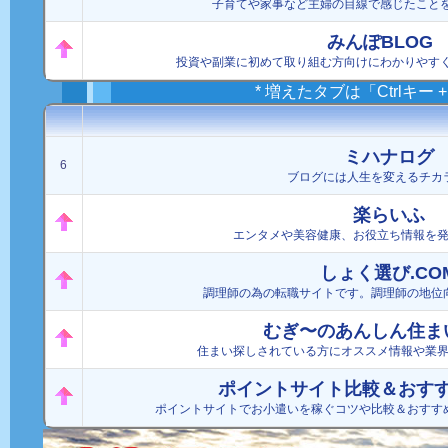
子育てや家事など主婦の目線で感じたこと
みんぽBLOG
投資や副業に初めて取り組む方向けにわかりやす
* 増えたタブは「Ctrlキー
ミハナログ
6
ブログには人生を変えるチカ
楽らいふ
エンタメや美容健康、お役立ち情報を
しょく選び.CO
調理師の為の転職サイトです。調理師の地位
むぎ〜のあんしん住ま
住まい探しされている方にオススメ情報や業
ポイントサイト比較＆おす
ポイントサイトでお小遣いを稼ぐコツや比較＆おすす