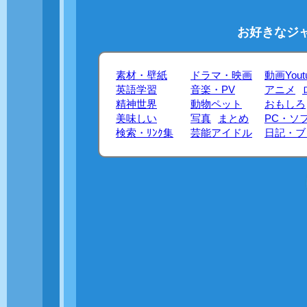
お好きなジ
素材・壁紙
ドラマ・映画
動画Yout
英語学習
音楽・PV
アニメ
精神世界
動物ペット
おもしろ
美味しい
写真
まとめ
PC・ソ
検索・ﾘﾝｸ集
芸能アイドル
日記・ブ